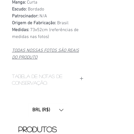
Manga:
Curta
Escudo:
Bordado
Patrocinador:
N/A
Origem de Fabricação:
Brasil
Medidas:
73x52cm (referências de
medidas nas fotos)
TODAS NOSSAS FOTOS SÃO REAIS
DO PRODUTO
Tabela de notas de
conservação:
1/6
- Estado de conservação ruim,
apresenta bolinhas, fios puxados,
desgaste acentuado de
BRL (R$)
patrocínio, manchas ou furinhos
(demonstrados nas fotos);
2/6
- Estado de conservação mediano,
Produtos
apresenta bolinhas e/ou etiquetas