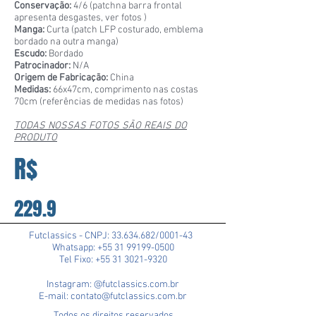
Conservação:
4/6 (patchna barra frontal
apresenta desgastes, ver fotos )
Manga:
Curta (patch LFP costurado, emblema
bordado na outra manga)
Escudo:
Bordado
Patrocinador:
N/A
Origem de Fabricação:
China
Medidas:
66x47cm, comprimento nas costas
70cm (referências de medidas nas fotos)
TODAS NOSSAS FOTOS SÃO REAIS DO
PRODUTO
R$
229.9
Futclassics - CNPJ:
33.634.682
/0001-43
Whatsapp: +55 31 99199-0500
Tel Fixo: +55 31 3021-9320
Instagram: @futclassics.com.br
E-mail: contato@futclassics.com.br
Todos os direitos reservados