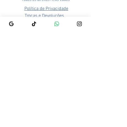
Política de Privacidade
Trocas e Devoluções
Loja Pampulha (Matriz)
Rua Alexandre Barbosa, 114
Bairro São José
CEP: 31275-140
Belo Horizonte - MG
Brasil
Funcionamento:
Segunda a Sexta - 9h às 18h
Sábado - 9h às 13h
Prazo de entrega pode variar
de acordo com sua região.
Consulte prazos no checkout.
Loja Mercado Novo
Av. Olegário Maciel, 742 - Piso 2
Bairro Centro
CEP: 30180-916