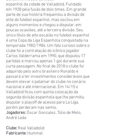
espanhol da cidade de Valladolid. Fundado
em 1928 pela fusão de dois times. Em grande
parte de sua história frequentou a divisão de
elite do futebol espanhol, mas oscilou em
alguns momentos e chegou a disputar, em
poucas ocasiões, até a terceira divisão. Seu
único título de alto escalão no futebol espanhol
é uma Copa da Liga Espanhola conquistada na
temporada 1982/1984. Um fato curioso sobre o
clube foi a contratação do icônico jogador
Carlos Valderrama em 1990, que disputou 17
partidas e marcou apenas 1 gol durante sua
curta passagem. No final de 2018 o clube foi
adquirido pelo astro brasileiro Ronaldo e
passará a ter investimentos consideráveis que
devem elevar o patamar do clube no cenário
nacional e até internacional. Em 14/15 o
Valladolid ficou com quinta colocação da
segunda divisão espanhola que lhe permitiu
disputar o playoff de acesso para La Liga,
porém perderam nas semis.
Jogadores:
Óscar Gonzalez, Túlio de Melo,
André Leão
Clube:
Real Valladolid
Fabricante:
Hummel