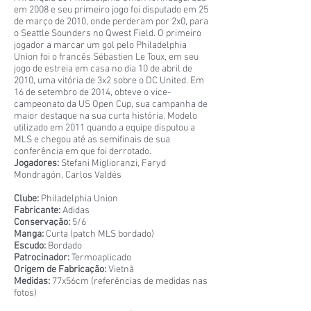
em 2008 e seu primeiro jogo foi disputado em 25
de março de 2010, onde perderam por 2x0, para
o Seattle Sounders no Qwest Field. O primeiro
jogador a marcar um gol pelo Philadelphia
Union foi o francês Sébastien Le Toux, em seu
jogo de estreia em casa no dia 10 de abril de
2010, uma vitória de 3x2 sobre o DC United. Em
16 de setembro de 2014, obteve o vice-
campeonato da US Open Cup, sua campanha de
maior destaque na sua curta história. Modelo
utilizado em 2011 quando a equipe disputou a
MLS e chegou até as semifinais de sua
conferência em que foi derrotado.
Jogadores:
Stefani Miglioranzi, Faryd
Mondragón, Carlos Valdés
Clube:
Philadelphia Union
Fabricante:
Adidas
Conservação:
5/6
Manga:
Curta (patch MLS bordado)
Escudo:
Bordado
Patrocinador:
Termoaplicado
Origem de Fabricação:
Vietnã
Medidas:
77x56cm (referências de medidas nas
fotos)