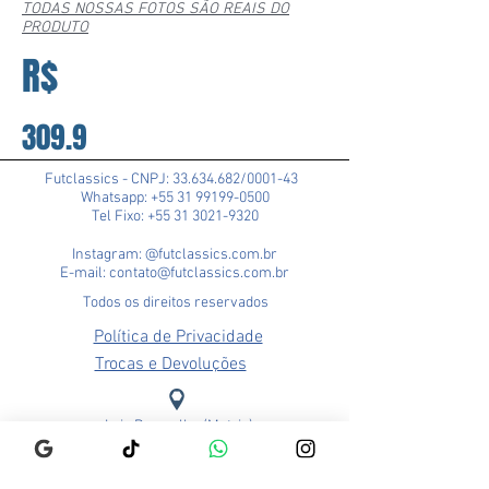
TODAS NOSSAS FOTOS SÃO REAIS DO
PRODUTO
R$
309.9
Futclassics - CNPJ:
33.634.682
/0001-43
Whatsapp: +55 31 99199-0500
Tel Fixo: +55 31 3021-9320
Instagram: @futclassics.com.br
E-mail: contato@futclassics.com.br
Todos os direitos reservados
Política de Privacidade
Trocas e Devoluções
Loja Pampulha (Matriz)
Rua Alexandre Barbosa, 114
Bairro São José
CEP: 31275-140