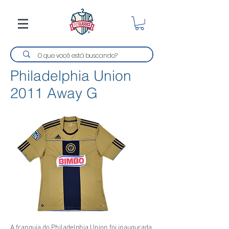
Philadelphia Union
2011 Away G
A franquia do Philadelphia Union foi inaugurada