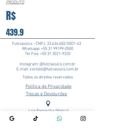
PRODUTO
R$
439.9
Futclassics - CNPJ:
33.634.682
/0001-43
Whatsapp: +55 31 99199-0500
Tel Fixo: +55 31 3021-9320
Instagram: @futclassics.com.br
E-mail: contato@futclassics.com.br
Todos os direitos reservados
Política de Privacidade
Trocas e Devoluções
Loja Pampulha (Matriz)
Rua Alexandre Barbosa, 114
Bairro São José
CEP: 31275-140
Belo Horizonte - MG