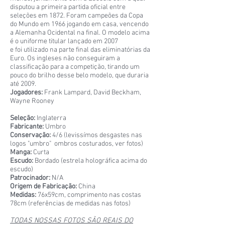
disputou a primeira partida oficial entre
seleções em 1872. Foram campeões da Copa
do Mundo em 1966 jogando em casa, vencendo
a Alemanha Ocidental na final. O modelo acima
é o uniforme titular lançado em 2007
e foi utilizado na parte final das eliminatórias da
Euro. Os ingleses não conseguiram a
classificação para a competição, tirando um
pouco do brilho desse belo modelo, que duraria
até 2009.
Jogadores:
Frank Lampard, David Beckham,
Wayne Rooney
Seleção:
Inglaterra
Fabricante:
Umbro
Conservação:
4/6 (levissímos desgastes nas
logos "umbro" ombros costurados, ver fotos)
Manga:
Curta
Escudo:
Bordado (estrela holográfica acima do
escudo)
Patrocinador:
N/A
Origem de Fabricação:
China
Medidas:
76x59cm, comprimento nas costas
78cm (referências de medidas nas fotos)
TODAS NOSSAS FOTOS SÃO REAIS DO