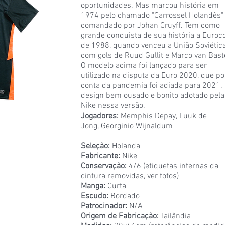
oportunidades. Mas marcou história em
1974 pelo chamado "Carrossel Holandês"
comandado por Johan Cruyff. Tem como
grande conquista de sua história a Euroc
de 1988, quando venceu a União Soviética
com gols de Ruud Gullit e Marco van Bast
O modelo acima foi lançado para ser
utilizado na disputa da Euro 2020, que po
conta da pandemia foi adiada para 2021
design bem ousado e bonito adotado pela
Nike nessa versão.
Jogadores:
Memphis Depay, Luuk de
Jong, Georginio Wijnaldum
Seleção:
Holanda
Fabricante:
Nike
Conservação:
4/6 (etiquetas internas da
cintura removidas, ver fotos)
Manga:
Curta
Escudo:
Bordado
Patrocinador:
N/A
Origem de Fabricação:
Tailândia