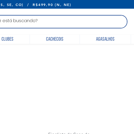
E R$399,90 (S, SE, CO) / R$499,90 (N, 
Clubes
Cachecois
Agasalhos