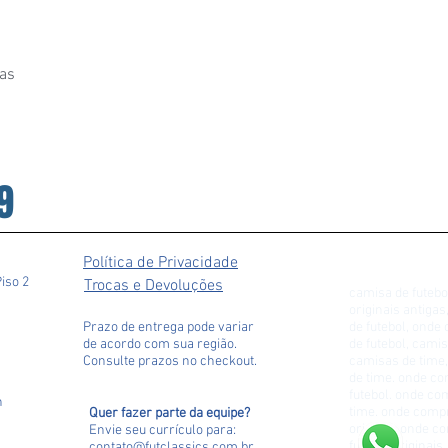
as
9
Política de Privacidade
Piso 2
Trocas e Devoluções
camisa de futebo
originais antiga
Prazo de entrega pode variar
de futebol, ond
de acordo com sua região.
de futebol, camis
Consulte prazos no checkout.
camisas de time,
de time. onde c
futebol. onde c
h
time. onde comp
Quer fazer parte da equipe?
original. onde 
Envie seu currículo para
:
futebol originai
contato@futclassics.com.br