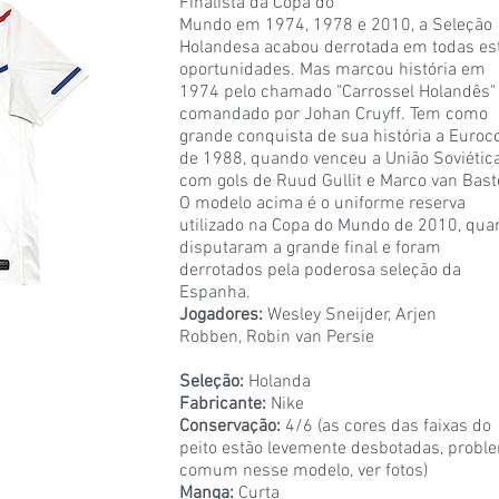
Finalista da Copa do
Mundo em 1974, 1978 e 2010, a Seleção
Holandesa acabou derrotada em todas es
oportunidades. Mas marcou história em
1974 pelo chamado "Carrossel Holandês"
comandado por Johan Cruyff. Tem como
grande conquista de sua história a Euroc
de 1988, quando venceu a União Soviética
com gols de Ruud Gullit e Marco van Bast
O modelo acima é o uniforme reserva
utilizado na Copa do Mundo de 2010, qua
disputaram a grande final e foram
derrotados pela poderosa seleção da
Espanha.
Jogadores:
Wesley Sneijder, Arjen
Robben, Robin van Persie
Seleção:
Holanda
Fabricante:
Nike
Conservação:
4/6 (as cores das faixas do
peito estão levemente desbotadas, probl
comum nesse modelo, ver fotos)
Manga:
Curta