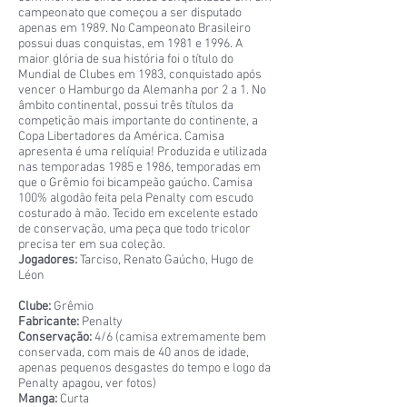
campeonato que começou a ser disputado
apenas em 1989. No Campeonato Brasileiro
possui duas conquistas, em 1981 e 1996. A
maior glória de sua história foi o título do
Mundial de Clubes em 1983, conquistado após
vencer o Hamburgo da Alemanha por 2 a 1. No
âmbito continental, possui três títulos da
competição mais importante do continente, a
Copa Libertadores da América. Camisa
apresenta é uma relíquia! Produzida e utilizada
nas temporadas 1985 e 1986, temporadas em
que o Grêmio foi bicampeão gaúcho. Camisa
100% algodão feita pela Penalty com escudo
costurado à mão. Tecido em excelente estado
de conservação, uma peça que todo tricolor
precisa ter em sua coleção.
Jogadores:
Tarciso, Renato Gaúcho, Hugo de
Léon
Clube:
Grêmio
Fabricante:
Penalty
Conservação:
4/6 (camisa extremamente bem
conservada, com mais de 40 anos de idade,
apenas pequenos desgastes do tempo e logo da
Penalty apagou, ver fotos)
Manga:
Curta