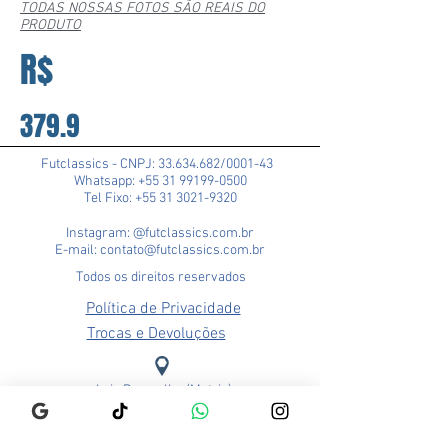
TODAS NOSSAS FOTOS SÃO REAIS DO
PRODUTO
R$
379.9
Futclassics - CNPJ:
33.634.682
/0001-43
Whatsapp: +55 31 99199-0500
Tel Fixo: +55 31 3021-9320
Instagram: @futclassics.com.br
E-mail: contato@futclassics.com.br
Todos os direitos reservados
Política de Privacidade
Trocas e Devoluções
Loja Pampulha (Matriz)
Rua Alexandre Barbosa, 114
Bairro São José
CEP: 31275-140