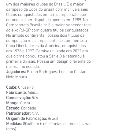
um dos maiores clubes do Brasil. É o maior
campeão da Copa do Brasil com incríveis seis
títulos conquistados em um campeonato que
começou a ser disputado apenas em 1989. No
Campeonato Brasileiro é o maior vencedor fora
do eixo RJ-SP com quatro títulos conquistados.
No âmbito continental, possui dois títulos da
competição mais importante do continente, a
Copa Libertadores da América, conquistados
em 1976 e 1997. Camisa utilizada em 2022 em
que o time conquistou a Série B e retornou à
primeira divisão. Possui um design diferente do
normal no escudo.
Jogadores:
Bruno Rodrigues, Luciano Castan,
Neto Moura
Clube:
Cruzeiro
Fabricante:
Adidas
Conservação:
5/6
Manga:
Curta
Escudo:
Bordado
Patrocinador:
N/A
Origem de Fabricação:
Brasil
Medidas:
80x60cm (referências de medidas nas
fotos)