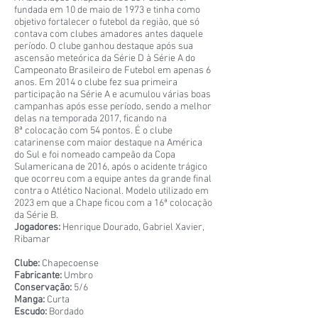
fundada em 10 de maio de 1973 e tinha como
objetivo fortalecer o futebol da região, que só
contava com clubes amadores antes daquele
período. O clube ganhou destaque após sua
ascensão meteórica da Série D à Série A do
Campeonato Brasileiro de Futebol em apenas 6
anos. Em 2014 o clube fez sua primeira
participação na Série A e acumulou várias boas
campanhas após esse período, sendo a melhor
delas na temporada 2017, ficando na
8ª colocação com 54 pontos. É o clube
catarinense com maior destaque na América
do Sul e foi nomeado campeão da Copa
Sulamericana de 2016, após o acidente trágico
que ocorreu com a equipe antes da grande final
contra o Atlético Nacional. Modelo utilizado em
2023 em que a Chape ficou com a 16ª colocação
da Série B.
Jogadores:
Henrique Dourado, Gabriel Xavier,
Ribamar
Clube:
Chapecoense
Fabricante:
Umbro
Conservação:
5/6
Manga:
Curta
Escudo:
Bordado