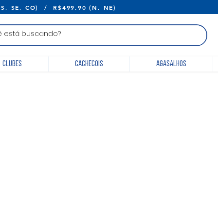
E R$399,90 (S, SE, CO) / R$499,90 (N, 
Clubes
Cachecois
Agasalhos