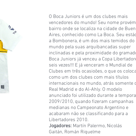
O Boca Juniors é um dos clubes mais
vencedores do mundo! Seu nome provém
bairro onde se localiza na cidade de Bue
Aires, conhecido como La Boca. Seu estád
a Bombonera, é um dos mais temidos do
mundo pela suas arquibancadas super
inclinadas e pela proximidade do gramad
Boca Juniors já venceu a Copa Libertador
seis vezes!!! E já venceram o Mundial de
Clubes em três ocasioões, o que os coloc
como um dos clubes com mais títulos
internacionais no mundo, atrás somente 
Real Madrid e do Al-Ahly. O modelo
anunciado foi utilizado durante a tempor
2009/2010, quando fizeram campanhas
medianas no Campeonato Argentino e
acabaram não se classificando para a
Libertadores 2010.
Jogadores:
Martín Palermo, Nicolás
Gaitán, Román Riquelme