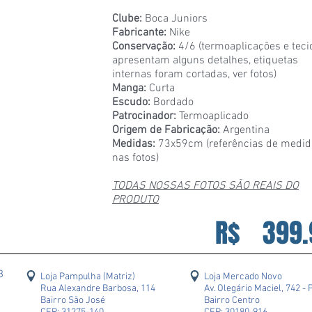
Clube:
Boca Juniors
Fabricante:
Nike
Conservação:
4/6 (termoaplicações e teci
apresentam alguns detalhes, etiquetas
internas foram cortadas, ver fotos)
Manga:
Curta
Escudo:
Bordado
Patrocinador:
Termoaplicado
Origem de Fabricação:
Argentina
Medidas:
73x59cm (referências de medid
nas fotos)
TODAS NOSSAS FOTOS SÃO REAIS DO
PRODUTO
R$
399.
43
Loja Pampulha (Matriz)
Loja Mercado Novo
Rua Alexandre Barbosa, 114
Av. Olegário Maciel, 742 - 
Bairro São José
Bairro Centro