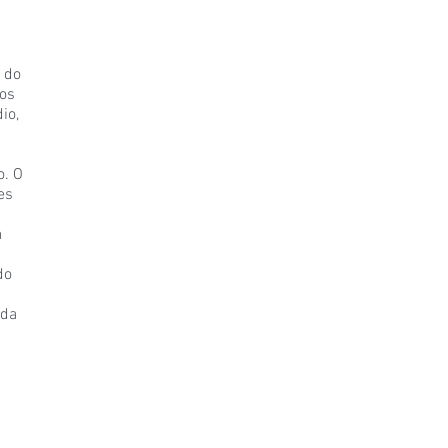
 do
nos
io,
o. O
es
a
do
ada