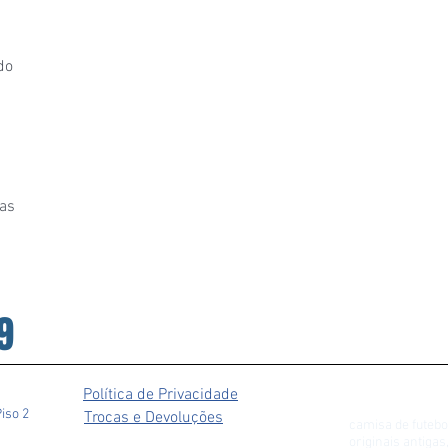
do
as
9
Política de Privacidade
Piso 2
Trocas e Devoluções
camisa de futebo
originais antiga