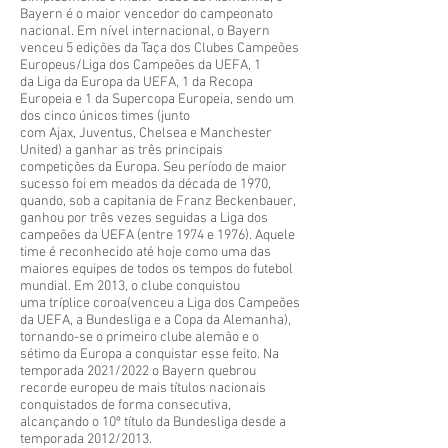
Bayern é o maior vencedor do campeonato
nacional. Em nível internacional, o Bayern
venceu 5 edições da Taça dos Clubes Campeões
Europeus/Liga dos Campeões da UEFA, 1
da Liga da Europa da UEFA, 1 da Recopa
Europeia e 1 da Supercopa Europeia, sendo um
dos cinco únicos times (junto
com Ajax, Juventus, Chelsea e Manchester
United) a ganhar as três principais
competições da Europa. Seu período de maior
sucesso foi em meados da década de 1970,
quando, sob a capitania de Franz Beckenbauer,
ganhou por três vezes seguidas a Liga dos
campeões da UEFA (entre 1974 e 1976). Aquele
time é reconhecido até hoje como uma das
maiores equipes de todos os tempos do futebol
mundial. Em 2013, o clube conquistou
uma tríplice coroa(venceu a Liga dos Campeões
da UEFA, a Bundesliga e a Copa da Alemanha),
tornando-se o primeiro clube alemão e o
sétimo da Europa a conquistar esse feito. Na
temporada 2021/2022 o Bayern quebrou
recorde europeu de mais títulos nacionais
conquistados de forma consecutiva,
alcançando o 10º título da Bundesliga desde a
temporada 2012/2013.