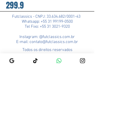
299.9
Futclassics - CNPJ:
33.634.682
/0001-43
Whatsapp: +55 31 99199-0500
Tel Fixo: +55 31 3021-9320
Instagram: @futclassics.com.br
E-mail: contato@futclassics.com.br
Todos os direitos reservados
Política de Privacidade
Trocas e Devoluções
Loja Pampulha (Matriz)
Rua Alexandre Barbosa, 114
Bairro São José
CEP: 31275-140
Belo Horizonte - MG
Brasil
Funcionamento:
Segunda a Sexta - 9h às 18h
Sábado - 9h às 13h