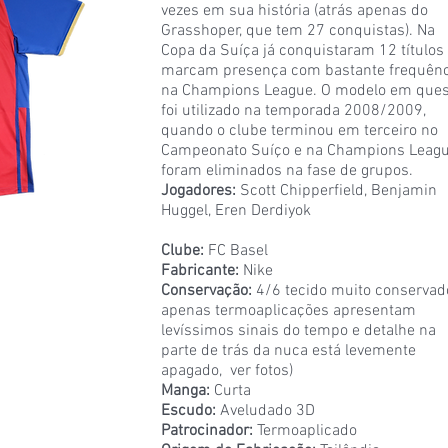
vezes em sua história (atrás apenas do
Grasshoper, que tem 27 conquistas). Na
Copa da Suíça já conquistaram 12 títulos
marcam presença com bastante frequênc
na Champions League. O modelo em ques
foi utilizado na temporada 2008/2009,
quando o clube terminou em terceiro no
Campeonato Suíço e na Champions Leag
foram eliminados na fase de grupos.
Jogadores:
Scott Chipperfield, Benjamin
Huggel, Eren Derdiyok
Clube:
FC Basel
Fabricante:
Nike
Conservação:
4/6 tecido muito conservad
apenas termoaplicações apresentam
levíssimos sinais do tempo e detalhe na
parte de trás da nuca está levemente
apagado, ver fotos)
Manga:
Curta
Escudo:
Aveludado 3D
Patrocinador:
Termoaplicado