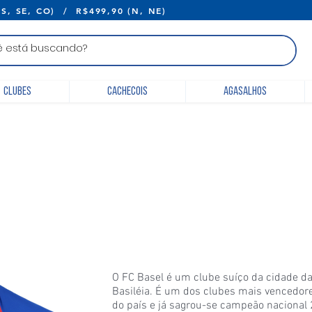
E R$399,90 (S, SE, CO) / R$499,90 (N, 
Clubes
Cachecois
Agasalhos
O FC Basel é um clube suíço da cidade d
Basiléia. É um dos clubes mais vencedor
do país e já sagrou-se campeão nacional