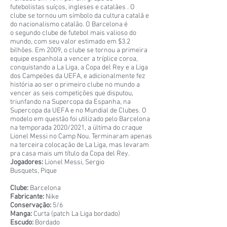
futebolistas suíços, ingleses e catalães . O
clube se tornou um símbolo da cultura catalã e
do nacionalismo catalão. O Barcelona é
o segundo clube de futebol mais valioso do
mundo, com seu valor estimado em $3.2
bilhões. Em 2009, o clube se tornou a primeira
equipe espanhola a vencer a tríplice coroa,
conquistando a La Liga, a Copa del Rey e a Liga
dos Campeões da UEFA, e adicionalmente fez
história ao ser o primeiro clube no mundo a
vencer as seis competições que disputou,
triunfando na Supercopa da Espanha, na
Supercopa da UEFA e no Mundial de Clubes. O
modelo em questão foi utilizado pelo Barcelona
na temporada 2020/2021, a últíma do craque
Lionel Messi no Camp Nou. Terminaram apenas
na terceira colocação de La Liga, mas levaram
pra casa mais um título da Copa del Rey.
Jogadores:
Lionel Messi, Sergio
Busquets, Pique
Clube:
Barcelona
Fabricante:
Nike
Conservação:
5/6
Manga:
Curta (patch La Liga bordado)
Escudo:
Bordado